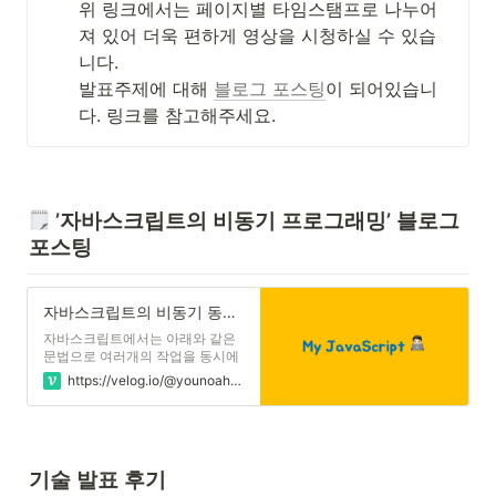
위 링크에서는 페이지별 타임스탬프로 나누어
져 있어 더욱 편하게 영상을 시청하실 수 있습
니다.

발표주제에 대해 
블로그 포스팅
이 되어있습니
다. 링크를 참고해주세요.
 ’자바스크립트의 비동기 프로그래밍’ 블로그 
포스팅 
자바스크립트의 비동기 동시성 프로그래밍
자바스크립트에서는 아래와 같은
문법으로 여러개의 작업을 동시에
동작하게 할 수 있다. 정확하게 말
https://velog.io/@younoah/js-asynchrony-concurrency-programming
하면 이것들은 자바스크립트의 비
동기 프로그래밍을 위한 문법인데
비동기랑 동시는 다른 말인가? 비
동기랑 동시랑 무슨 상관인데? 그
래서 어떻게 동작 되는건데? 등등
기술 발표 후기
의 궁금점들이 생겼다. 🤔 지금부