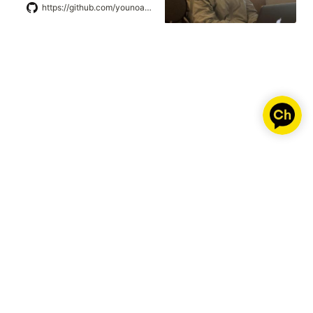
account on GitHub.
https://github.com/younoah/tikitaka